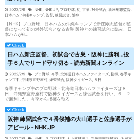
2022/2/9
NHK
,
NHK.JP
,
プロ野球
,
初
,
古巣
,
対外試合
,
新庄剛志監督
,
日本ハム
,
沖縄キャンプ
,
監督
,
練習試合
,
阪神
【NHK】プロ野球、日本ハムの沖縄キャンプで新庄剛志監督が監
督になって初の対外試合となる古巣 阪神との練習試合に臨み、日
本ハムが6…
日ハム新庄監督、初
試合
で古巣・阪神に勝利…投
手６人でリード守り切る - 読売新聞オンライン
2022/2/9
プロ野球
,
今季
,
北海道日本ハムファイターズ
,
指揮
,
春季キ
ャンプ中
,
沖縄県宜野座村
,
練習試合
,
阪神タイガース
,
８日
春季キャンプ中のプロ野球・北海道日本ハムファイターズは８
日、沖縄県宜野座村で阪神タイガースと練習試合を行い、６―２
で勝利した。今季から指揮を執る
阪神 練習
試合
で４番候補の大山選手と佐藤選手が
アピール - NHK.JP
2022/2/8
NHK.JP
,
プロ野球
,
大山悠輔選手
,
新庄剛志監督率いる日本