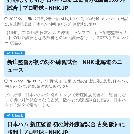
試合
| プロ野球 - NHK.JP
2022/2/11
2回目
,
2軍中心
,
NHK
,
NHK.JP
,
プロ野球
,
メンバー
,
対外試
合
,
新庄剛志監督
,
日本ハム
,
沖縄キャンプ
,
練習試合
,
阪神
【NHK】プロ野球 日本ハムの沖縄キャンプで、新庄剛志監督が2
回目の対外試合となる阪神との練習試合を行い、2軍中心のメンバ
ーで臨み…
新庄監督が初の対外練習
試合
｜NHK 北海道のニ
ュース
2022/2/9
NHK
,
プロ野球
,
初
,
古巣
,
対外試合
,
新庄剛志監督
,
日本ハム
,
沖縄キャンプ
,
監督
,
練習試合
,
阪神
,
６対
プロ野球、日本ハムの沖縄キャンプで新庄剛志監督が、監督にな
って初の対外試合となる古巣・阪神との練習試合に臨み、日本ハ
ムが６対２で勝ちました…
日本ハム 新庄監督 初の対外練習
試合
古巣 阪神に
勝利 | プロ野球 - NHK.JP