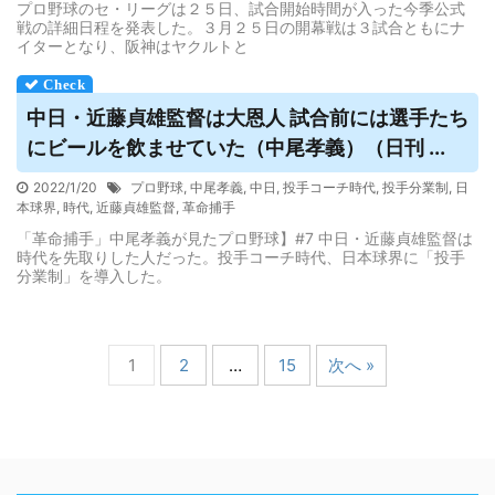
プロ野球のセ・リーグは２５日、試合開始時間が入った今季公式
戦の詳細日程を発表した。３月２５日の開幕戦は３試合ともにナ
イターとなり、阪神はヤクルトと
中日・近藤貞雄監督は大恩人
試合
前には選手たち
にビールを飲ませていた（中尾孝義）（日刊 ...
2022/1/20
プロ野球
,
中尾孝義
,
中日
,
投手コーチ時代
,
投手分業制
,
日
本球界
,
時代
,
近藤貞雄監督
,
革命捕手
「革命捕手」中尾孝義が見たプロ野球】#7 中日・近藤貞雄監督は
時代を先取りした人だった。投手コーチ時代、日本球界に「投手
分業制」を導入した。
1
2
…
15
次へ »