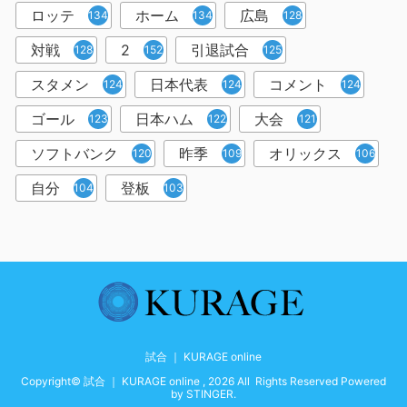
ロッテ
ホーム
広島
134
134
128
対戦
2
引退試合
128
152
125
スタメン
日本代表
コメント
124
124
124
ゴール
日本ハム
大会
123
122
121
ソフトバンク
昨季
オリックス
120
109
106
自分
登板
104
103
試合 ｜ KURAGE online
Copyright© 試合 ｜ KURAGE online , 2026 All Rights Reserved Powered
by
STINGER
.