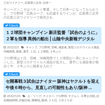
三次ワイナリー
,
広島県三次市
,
日本一
今シーズンこそはペナント奪還、そして日本一になってもらおう
と、プロ野球「広島カープ」を応援するワインが、広島県三次市
の広島三次ワイナリーで発売され
１２球団キャンプイン 新庄監督「
試合
のように」
２軍を指導 異例の船出 | 山陰中央新報デジタル
2022/2/2
キャンプ
,
プロ野球
,
宮崎
,
感染者
,
新型コロナウイルス感染
,
沖縄両県
,
観客
,
選手
,
１日
,
１２球団
,
２年ぶり
プロ野球は１日、宮崎、沖縄両県で１２球団が一斉にキャンプイ
ンした。新型コロナウイルス感染が拡大し、選手にも感染者が相
次ぐ中、２年ぶりに観客を入れて
セ開幕戦３
試合
はナイター 阪神はヤクルトを迎え
午後６時から、見直しの可能性もあり/阪神 ...
2022/1/25
セ・リーグ
,
ナイター
,
プロ野球
,
ヤクルト
,
今季公式戦
,
試
合開始時間
,
詳細日程
,
開幕戦
,
阪神
,
２５日
,
３月２５日