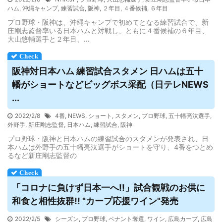
ハム
,
沖縄キャンプ
,
練習試合
,
阪神
,
２年目
,
４番候補
,
６年目
プロ野球・阪神は、沖縄キャンプで初めてとなる練習試合で、新
庄剛志監督率いる日本ハムと対戦し、ともに４番候補の６年目、
大山悠輔選手と２年目、…
阪神対日本ハム 練習
試合
スタメン 日ハムは五十
幡がショートなどビッグボス采配（日テレNEWS
...
2022/2/8
4番
,
NEWS
,
ショート
,
スタメン
,
プロ野球
,
五十幡亮汰選手
,
外野手
,
新庄剛志監督
,
日本ハム
,
練習試合
,
阪神
プロ野球・阪神と日本ハムの練習試合のスタメンが発表され、日
本ハムは外野手の五十幡亮汰選手がショートを守り、4番をつとめ
るなど新庄剛志監督の
「コロナに負けず日本一へ!!」
試合
観戦のお供に
和食と相性抜群!! "カープ応援ワイン"発売
2022/2/5
シーズン
,
プロ野球
,
ペナント奪還
,
ワイン
,
広島カープ
,
広島